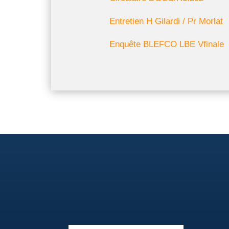
Entretien H Gilardi / Pr Morlat
Enquête BLEFCO LBE Vfinale