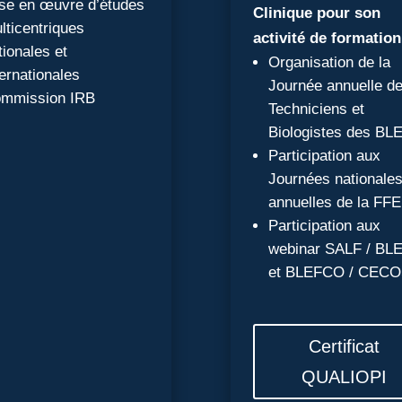
se en œuvre d’études
Clinique pour son
lticentriques
activité de formation
tionales et
Organisation de la
ternationales
Journée annuelle d
mmission IRB
Techniciens et
Biologistes des B
Participation aux
Journées nationale
annuelles de la FF
Participation aux
webinar SALF / B
et BLEFCO / CEC
Certificat
QUALIOPI