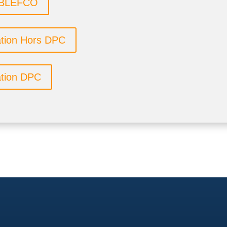
r BLEFCO
ation Hors DPC
ation DPC