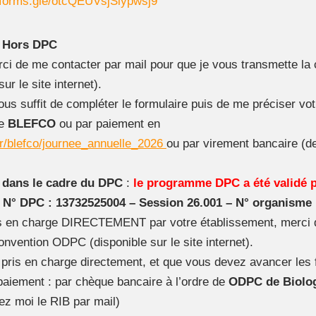
//forms.gle/otcQEUVsjSiypwsj9
n Hors DPC
ci de me contacter par mail pour que je vous transmette la
ur le site internet).
vous suffit de compléter le formulaire puis de me préciser v
de
BLEFCO
ou par paiement en
r/blefco/journee_annuelle_2026
ou par virement bancaire (
 dans le cadre du DPC
:
le programme DPC a été validé 
:
N° DPC : 13732525004 – Session 26.001 – N° organisme
ris en charge DIRECTEMENT par votre établissement, merci 
onvention ODPC (disponible sur le site internet).
pris en charge directement, et que vous devez avancer les fr
aiement : par chèque bancaire à l’ordre de
ODPC de Biolog
z moi le RIB par mail)