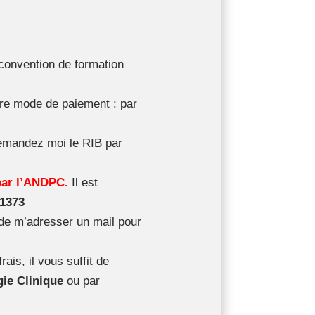
 convention de formation
otre mode de paiement : par
demandez moi le RIB par
par l’ANDPC.
Il est
 1373
de m’adresser un mail pour
ais, il vous suffit de
ie Clinique
ou par